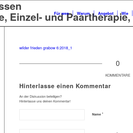
issen
e, Einzel- und Paartherapie
Für wen
Warum
Angebot
Wie
wilder frieden grabow 6:2018_1
0
KOMMENTARE
Hinterlasse einen Kommentar
An der Diskussion beteiligen?
Hinterlasse uns deinen Kommentar!
*
Name